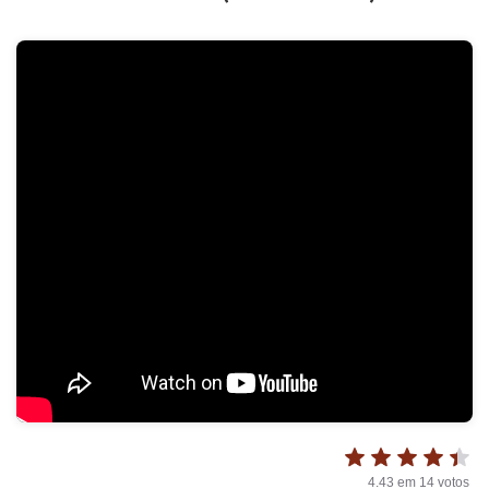
4.43
em
14
votos