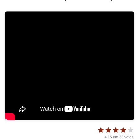
4.15
em
33
votos