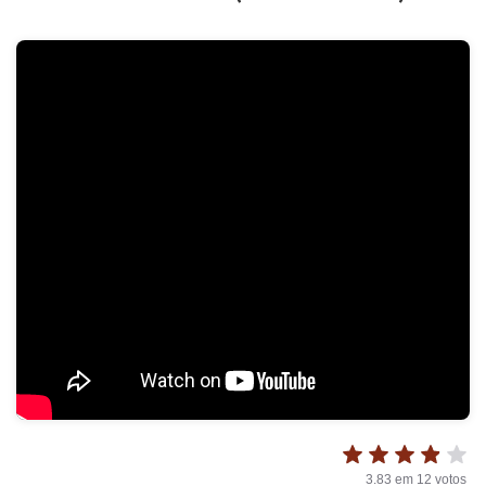
3.83
em
12
votos