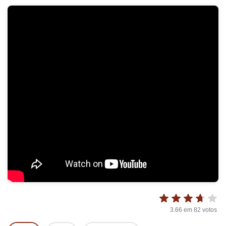
3.66
em
82
votos