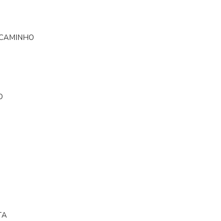
 CAMINHO
O
TA