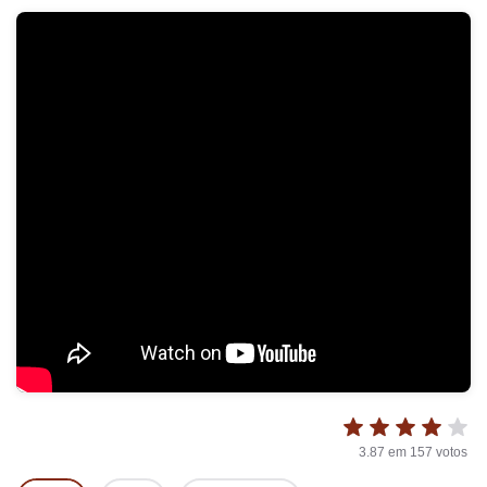
3.87
em
157
votos