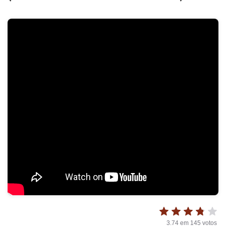
3.74
em
145
votos