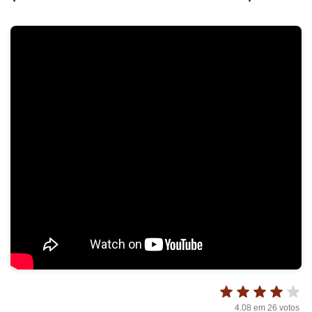
4.08
em
26
votos