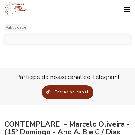
Tog
nav
Publicidade
Participe do nosso canal do Telegram!
Entrar no canal!
CONTEMPLAREI - Marcelo Oliveira -
(15º Domingo - Ano A, B e C / Dias