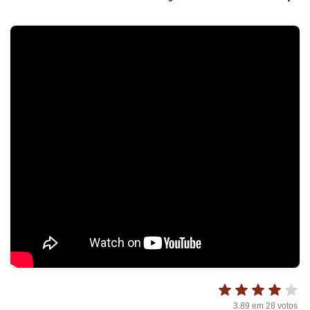
3.89
em
28
votos