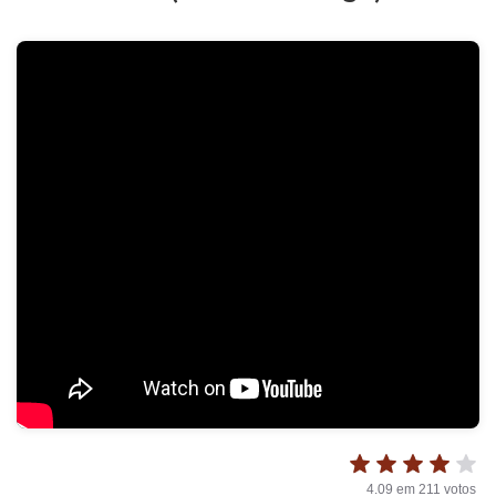
4.09
em
211
votos