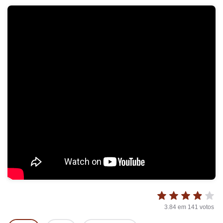
3.84
em
141
votos