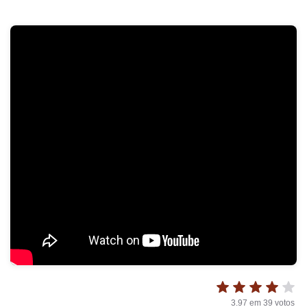
3.97
em
39
votos