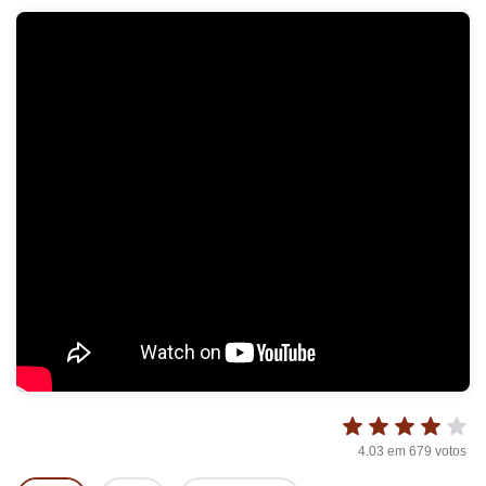
4.03
em
679
votos