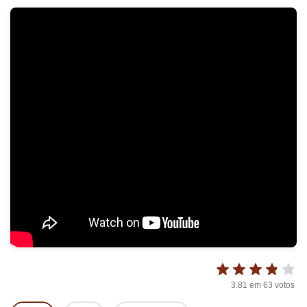
3.81
em
63
votos