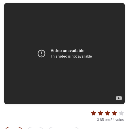
3.85
em
54
votos