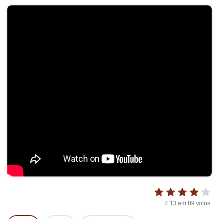
4.13
em
89
votos