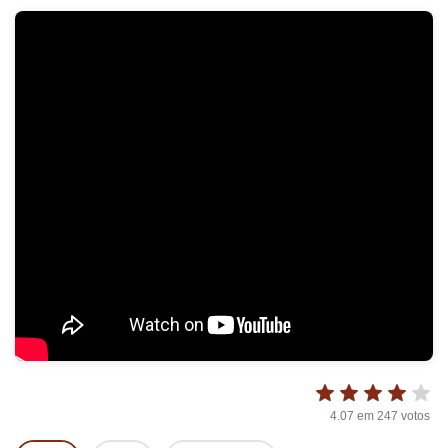
4.07
em
247
votos