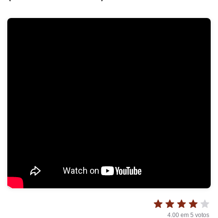
4.00
em
5
votos