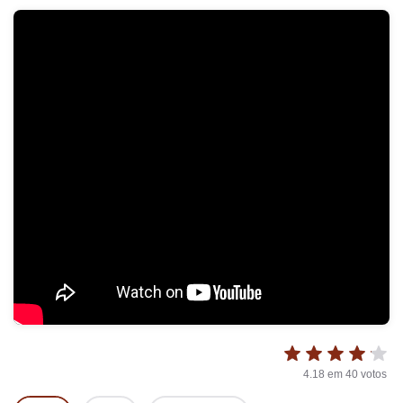
4.18
em
40
votos