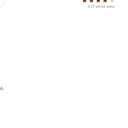
4.27
em
64
votos
A,