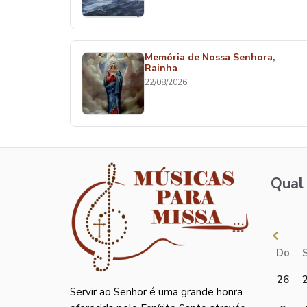
Memória de Nossa Senhora,
Rainha
22/08/2026
Qual 
Do
26
Servir ao Senhor é uma grande honra