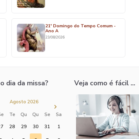
21º Domingo do Tempo Comum -
Ano A
23/08/2026
o dia da missa?
Veja como é fácil ...
Agosto 2026
Se
Te
Qu
Qu
Se
Sa
27
28
29
30
31
1