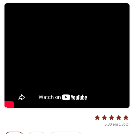
5.00
em
1
voto