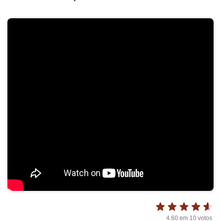
4.60
em
10
votos