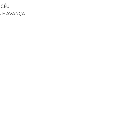
 CÉU.
 E AVANÇA.
M
M