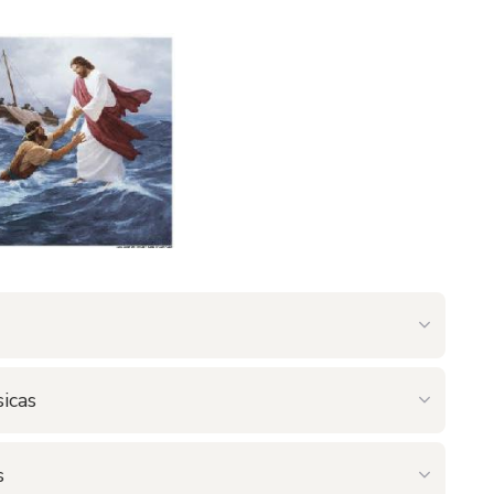
icas
s