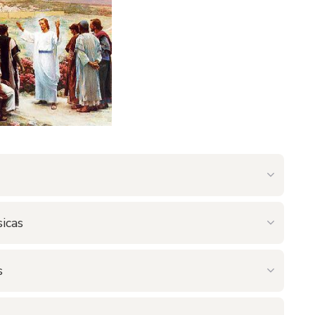
icas
s