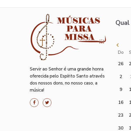
Qual 
Do
26
Servir ao Senhor é uma grande honra
oferecida pelo Espírito Santo através
2
dos nossos dons, no nosso caso, a
9
música!
16
23
30